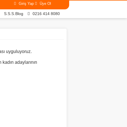
Giriş Yap
Üye Ol
S.S.S.
Blog
0216 414 8080
ası uyguluyoruz.
n kadın adaylarının