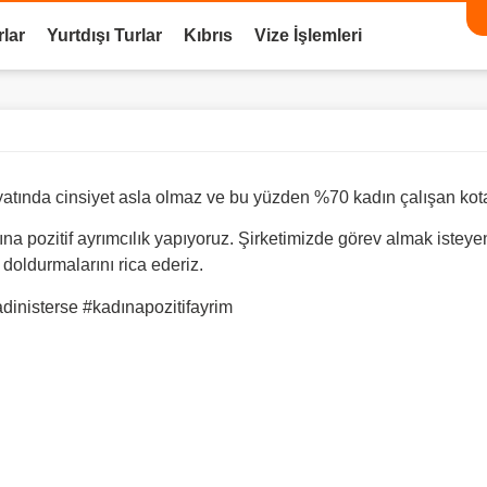
rlar
Yurtdışı Turlar
Kıbrıs
Vize İşlemleri
ayatında cinsiyet asla olmaz ve bu yüzden %70 kadın çalışan kot
ına pozitif ayrımcılık yapıyoruz. Şirketimizde görev almak isteye
doldurmalarını rica ederiz.
dinisterse
#kadınapozitifayrim