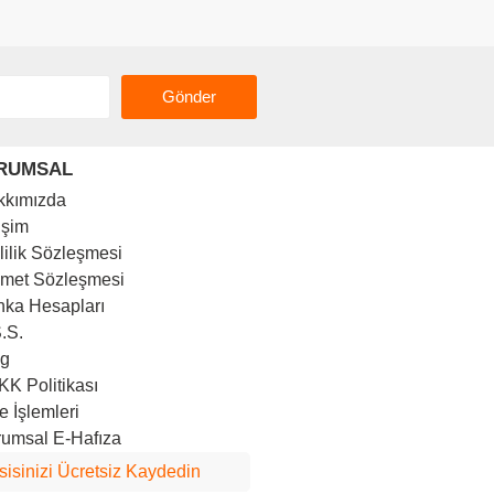
Gönder
RUMSAL
kkımızda
tişim
lilik Sözleşmesi
zmet Sözleşmesi
ka Hesapları
.S.
og
K Politikası
e İşlemleri
umsal E-Hafıza
sisinizi Ücretsiz Kaydedin