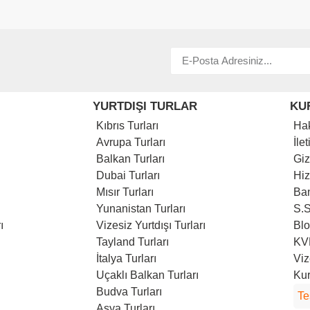
YURTDIŞI TURLAR
KU
Kıbrıs Turları
Ha
Avrupa Turları
İle
Balkan Turları
Giz
Dubai Turları
Hi
Mısır Turları
Ban
Yunanistan Turları
S.S
ı
Vizesiz Yurtdışı Turları
Bl
Tayland Turları
KVK
İtalya Turları
Viz
Uçaklı Balkan Turları
Kur
Budva Turları
Te
Asya Turları