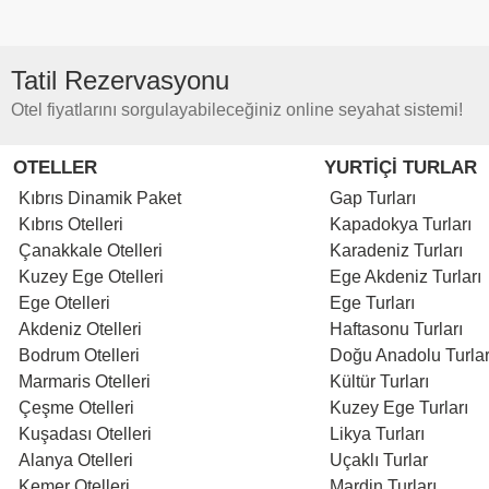
Tatil Rezervasyonu
Otel fiyatlarını sorgulayabileceğiniz online seyahat sistemi!
OTELLER
YURTİÇİ TURLAR
Kıbrıs Dinamik Paket
Gap Turları
Kıbrıs Otelleri
Kapadokya Turları
Çanakkale Otelleri
Karadeniz Turları
Kuzey Ege Otelleri
Ege Akdeniz Turları
Ege Otelleri
Ege Turları
Akdeniz Otelleri
Haftasonu Turları
Bodrum Otelleri
Doğu Anadolu Turlar
Marmaris Otelleri
Kültür Turları
Çeşme Otelleri
Kuzey Ege Turları
Kuşadası Otelleri
Likya Turları
Alanya Otelleri
Uçaklı Turlar
Kemer Otelleri
Mardin Turları